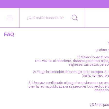
FAQ
¿Cómo r
1) Seleccionar el pro
Una vez en el checkout, deberás proceder al pa
ingreses tus datos perso
2) Elegir la dirección de entrega de tu compra.
(calle, número, pi
3) Una vez confirmado el pago te enviaremos un ema
o en la fecha publicada si es preorder. Los pedidos
despacho
¿Dónde pued