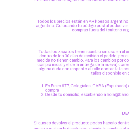
Todos los precios están en AR$ pesos argentinos 
argentino. Colocando tu código postal podés ver 
compras fuera del territorio ar
Todos los zapatos tienen cambio sin uso en el e
dentro de los 30 días de recibido el pedido, por
medida no tienen cambio. Para los cambios por cor
compra inicial y el de la entrega de la nueva) corr
alguna duda con respecto al talle contactate con
talles disponible en
En Freire 977, Colegiales, CABA (Expulsada) c
compra
Desde tu domicilio, escribiendo a
hola@barro
DE
Si queres devolver el producto podes hacerlo dentro 
previo a realizar la devolucion, decidiste cambiar 