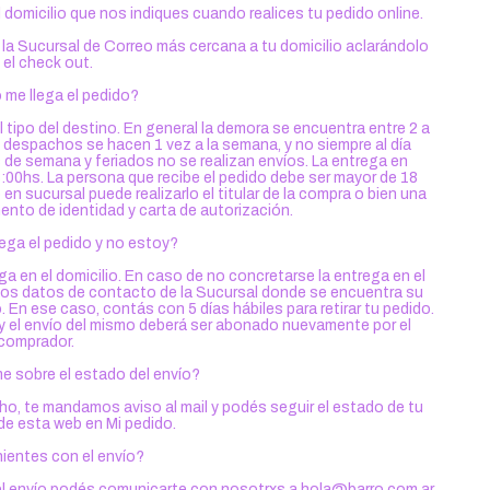
domicilio que nos indiques cuando realices tu pedido online.
la Sucursal de Correo más cercana a tu domicilio aclarándolo
 el check out.
me llega el pedido?
ipo del destino. En general la demora se encuentra entre 2 a
s despachos se hacen 1 vez a la semana, y no siempre al día
s de semana y feriados no se realizan envíos. La entrega en
18:00hs. La persona que recibe el pedido debe ser mayor de 18
en sucursal puede realizarlo el titular de la compra o bien una
nto de identidad y carta de autorización.
lega el pedido y no estoy?
ga en el domicilio. En caso de no concretarse la entrega en el
n los datos de contacto de la Sucursal donde se encuentra su
 En ese caso, contás con 5 días hábiles para retirar tu pedido.
r y el envío del mismo deberá ser abonado nuevamente por el
comprador.
e sobre el estado del envío?
cho, te mandamos aviso al mail y podés seguir el estado de tu
 de esta web en Mi pedido.
ientes con el envío?
el envío podés comunicarte con nosotrxs a
hola@barro.com.ar