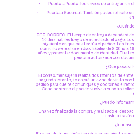
· Puerta a Puerta: los envíos se entregan en el 
· Puerta a Sucursal: También podés retirarlo en 
en
¿Cuándo 
POR CORREO: El tiempo de entrega dependerá del t
10 días hábiles luego de acreditado el pago. Lo
siguiente en que se efectúa el pedido. Los fine
domicilio se realiza en días hábiles de 9:00hs a 
años y presentar documento de identidad. El retiro 
persona autorizada con docume
¿Qué pasa si l
El correo/mensajería realiza dos intentos de entre
segundo intento, te dejará un aviso de visita co
pedido para que te comuniques y coordines el retiro.
Caso contrario el pedido vuelve a nuestro talle
¿Puedo informarm
Una vez finalizada la compra y realizado el despa
envío a través
¿Inconven
En caso de tener algún tipo de inconveniente con 