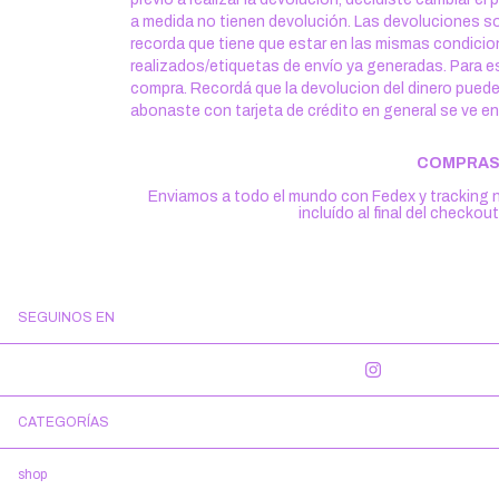
a medida no tienen devolución. Las devoluciones s
recorda que tiene que estar en las mismas condici
realizados/etiquetas de envío ya generadas. Para e
compra. Recordá que la devolucion del dinero puede d
abonaste con tarjeta de crédito en general se ve e
COMPRAS
Enviamos a todo el mundo con Fedex y tracking nu
incluído al final del checkou
SEGUINOS EN
CATEGORÍAS
shop