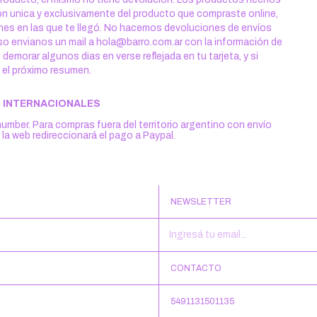
on unica y exclusivamente del producto que compraste online,
ones en las que te llegó. No hacemos devoluciones de envíos
so envianos un mail a
hola@barro.com.ar
con la información de
emorar algunos dias en verse reflejada en tu tarjeta, y si
n el próximo resumen.
 INTERNACIONALES
mber. Para compras fuera del territorio argentino con envío
t la web redireccionará el pago a Paypal.
NEWSLETTER
CONTACTO
5491131501135