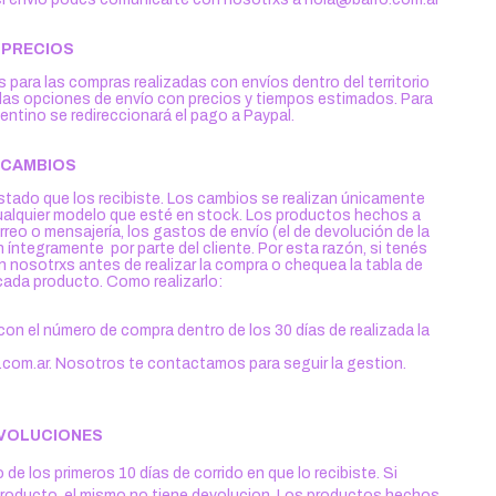
PRECIOS
para las compras realizadas con envíos dentro del territorio
las opciones de envío con precios y tiempos estimados. Para
gentino se redireccionará el pago a Paypal.
CAMBIOS
stado que los recibiste. Los cambios se realizan únicamente
 cualquier modelo que esté en stock. Los productos hechos a
reo o mensajería, los gastos de envío (el de devolución de la
en íntegramente por parte del cliente. Por esta razón, si tenés
 nosotrxs antes de realizar la compra o chequea la tabla de
 cada producto. Como realizarlo:
on el número de compra dentro de los 30 días de realizada la
.com.ar
. Nosotros te contactamos para seguir la gestion.
VOLUCIONES
de los primeros 10 días de corrido en que lo recibiste. Si
el producto, el mismo no tiene devolucion. Los productos hechos