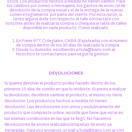
stock. Los productos hechos a medida no tienen cambio. Para
los cambios por correo o mensajería, los gastos de envío (el de
devolución de la compra inicial y el de la entrega de la nueva)
corren íntegramente por parte del cliente. Por esta razón, si
tenés alguna duda con respecto al talle contactate con
nosotrxs antes de realizar la compra o chequea la tabla de talles
disponible en cada producto. Como realizarlo:
En Freire 977, Colegiales, CABA (Expulsada) con el número
de compra dentro de los 30 días de realizada la compra
Desde tu domicilio, escribiendo a
hola@barro.com.ar
.
Nosotros te contactamos para seguir la gestion.
DEVOLUCIONES
Si queres devolver el producto podes hacerlo dentro de los
primeros 10 días de corrido en que lo recibiste. Si previo a realizar
la devolucion, decidiste cambiar el producto, el mismo no tiene
devolucion. Los productos hechos a medida no tienen
devolución. Las devoluciones son unica y exclusivamente del
producto que compraste online, recorda que tiene que estar en
las mismas condiciones en las que te llegó. No hacemos
devoluciones de envíos realizados/etiquetas de envío ya
generadas. Para eso envianos un mail a
hola@barro.com.ar
con