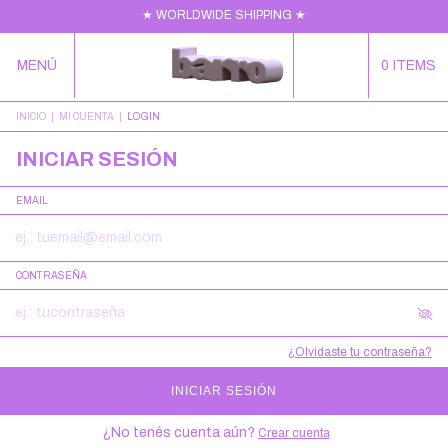
★ WORLDWIDE SHIPPING ★
MENÚ
0
ITEMS
INICIO
|
MI CUENTA
|
LOGIN
INICIAR SESIÓN
EMAIL
CONTRASEÑA
¿Olvidaste tu contraseña?
INICIAR SESIÓN
¿No tenés cuenta aún?
Crear cuenta