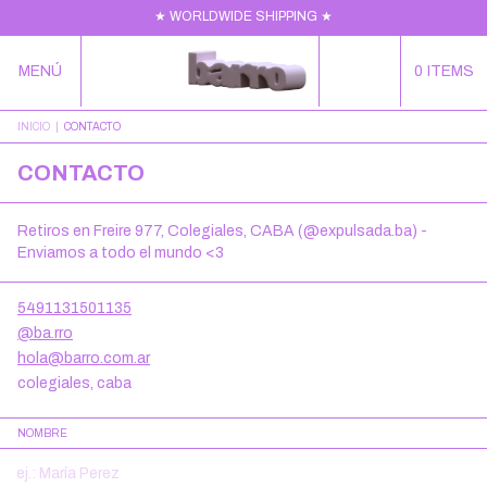
★ WORLDWIDE SHIPPING ★
MENÚ
0
ITEMS
INICIO
|
CONTACTO
CONTACTO
Retiros en Freire 977, Colegiales, CABA (@expulsada.ba) -
Enviamos a todo el mundo <3
5491131501135
@ba.rro
hola@barro.com.ar
colegiales, caba
NOMBRE