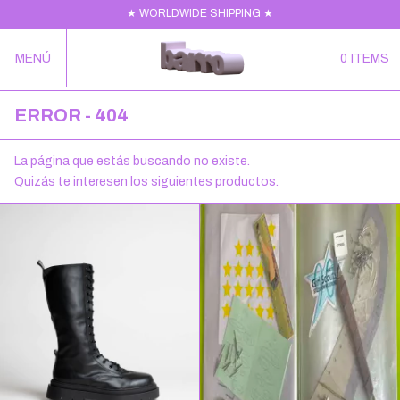
★ WORLDWIDE SHIPPING ★
MENÚ
0
ITEMS
ERROR - 404
La página que estás buscando no existe.
Quizás te interesen los siguientes productos.