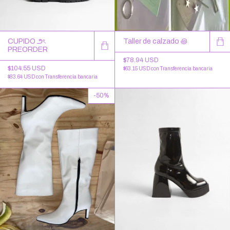
Taller de calzado ꩜
CUPIDO ౨ৎ
PREORDER
$78.94 USD
$104.55 USD
$63.15 USD
con
Transferencia bancaria
$83.64 USD
con
Transferencia bancaria
-
50
%