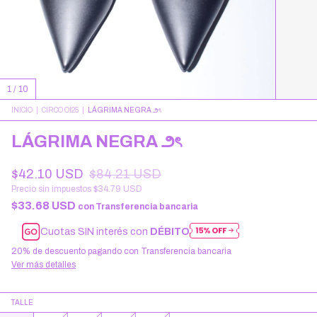
1
/
10
INICIO
|
CIRCO OI25
|
LÁGRIMA NEGRA ౨ৎ
LÁGRIMA NEGRA ౨ৎ
$42.10 USD
$84.21 USD
Precio sin impuestos
$34.79 USD
$33.68 USD
con
Transferencia bancaria
Cuotas SIN interés con
DÉBITO
20% de descuento
pagando con Transferencia bancaria
Ver más detalles
TALLE