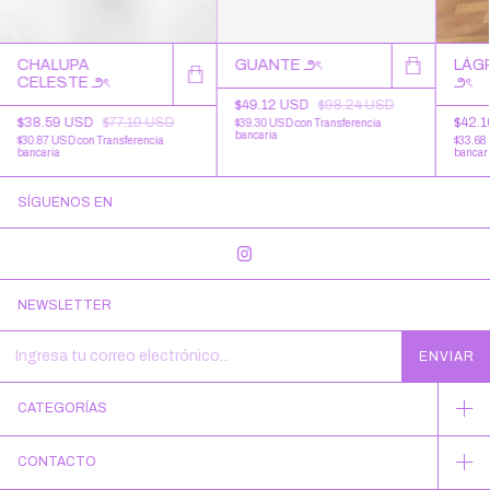
CHALUPA
GUANTE ౨ৎ
LÁG
CELESTE ౨ৎ
౨ৎ
$49.12 USD
$98.24 USD
$38.59 USD
$77.19 USD
$42.
$39.30 USD
con
Transferencia
bancaria
$30.87 USD
con
Transferencia
$33.68
bancaria
bancar
SÍGUENOS EN
NEWSLETTER
CATEGORÍAS
CONTACTO