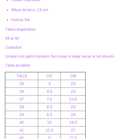
Altura de taco: 1,5 cm
Horma: fiel
Talles disponibles:
36 al 40
Cuidados:
Limpiar con paño húmedo. No mojar ni dejar secar al sol directo.
Tabla de talles:
TALLE
US
CM
35
5
23
36
6.5
24
37
7.5
24,5
38
8.5
25
39
9.5
26
40
10
26,5
41
10.5
27
42
11
27,5