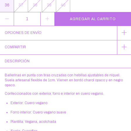
36
37
38
39
40
OPCIONES DE ENVÍO
COMPARTIR
DESCRIPCIÓN
Ballerinas en punta con tiras cruzadas con hebillas ajustables de níquel.
Suela artesanal flexible de 1cm. Vienen en bordó charol opaco y en negro
opaco.
Confeccionados con exterior, forro e interior en cuero vegano.
Exterior: Cuero vegano
Forro interior: Cuero vegano suave
Plantilla: Vegana, acolchada
Suela: Cueroflex