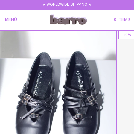
★ WORLDWIDE SHIPPING ★
MENÚ
0
ITEMS
-
50
%