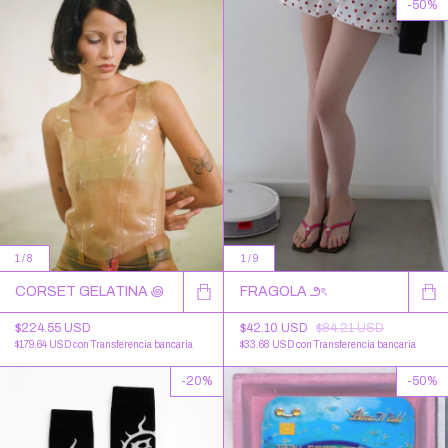
-
50
%
1
/
8
1
/
9
CORSET GELATINA ꩜
FRAGOLA ౨ৎ
$224.55 USD
$42.10 USD
$84.21 USD
$179.64 USD
con
Transferencia bancaria
$33.68 USD
con
Transferencia bancaria
-
20
%
-
50
%