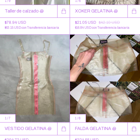
1
/
9
1
/
6
Taller de calzado ꩜
XOKER GELATINA ꩜
$78.94 USD
$21.05 USD
$42.10 USD
$63.15 USD
con
Transferencia bancaria
$16.84 USD
con
Transferencia bancaria
1
/
7
1
/
8
VESTIDO GELATINA ꩜
FALDA GELATINA ꩜
$294.72 USD
$224.55 USD