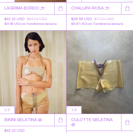
LÁGRIMA BORDO ౨ৎ
CHALUPA ROSA ౨ৎ
$42.10 USD
$84.21 USD
$38.59 USD
$77.19 USD
$33.68 USD
con
Transferencia bancaria
$30.87 USD
con
Transferencia bancaria
1
/
3
1
/
5
BIKINI GELATINA ꩜
CULOTTE GELATINA
꩜
$42.10 USD