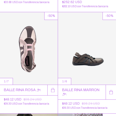
$252.62 USD
$33.68 USD
con
Transferencia bancaria
$202.10 USD
con
Transferencia bancaria
-
50
%
-
50
%
1
/
7
1
/
6
BALLE RINA ROSA ౨ৎ
BALLE RINA MARRON
౨ৎ
$49.12 USD
$98.24 USD
$49.12 USD
$98.24 USD
$39.30 USD
con
Transferencia bancaria
$39.30 USD
con
Transferencia bancaria