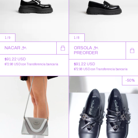
1
/
9
1
/
8
NACAR ౨ৎ
ORSOLA ౨ৎ
PREORDER
$91.22 USD
$91.22 USD
$72.98 USD
con
Transferencia bancaria
$72.98 USD
con
Transferencia bancaria
-
50
%