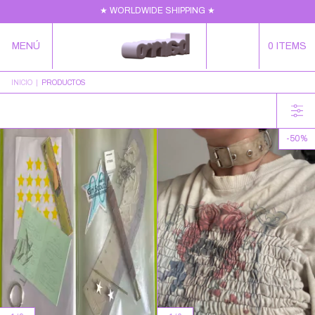
★ WORLDWIDE SHIPPING ★
MENÚ
0
ITEMS
INICIO
|
PRODUCTOS
-
50
%