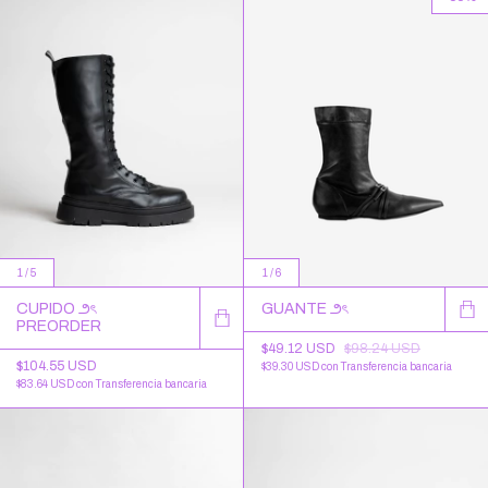
1
/
6
1
/
5
GUANTE ౨ৎ
CUPIDO ౨ৎ
PREORDER
$49.12 USD
$98.24 USD
$104.55 USD
$39.30 USD
con
Transferencia bancaria
$83.64 USD
con
Transferencia bancaria