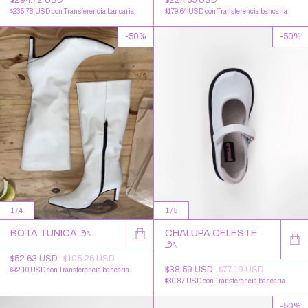
$235.78 USD
con
Transferencia bancaria
$179.64 USD
con
Transferencia bancaria
-
50
%
-
50
%
1
/
4
1
/
5
BOTA TUNICA ౨ৎ
CHALUPA CELESTE
౨ৎ
$52.63 USD
$105.26 USD
$38.59 USD
$77.19 USD
$42.10 USD
con
Transferencia bancaria
$30.87 USD
con
Transferencia bancaria
-
50
%