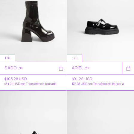
1
/
6
1
/
6
SADO ౨ৎ
ARIEL ౨ৎ
$105.26 USD
$91.22 USD
$84.21 USD
con
Transferencia bancaria
$72.98 USD
con
Transferencia bancaria