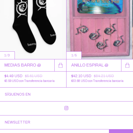
1
/
3
1
/
5
MEDIAS BARRO ꩜
ANILLO ESPIRAL ꩜
$4.49 USD
$5.61 USD
$42.10 USD
$84.21 USD
$3.59 USD
con
Transferencia bancaria
$33.68 USD
con
Transferencia bancaria
SÍGUENOS EN
NEWSLETTER