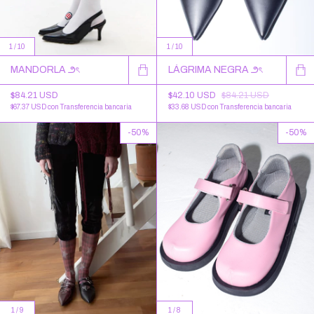
1
/
10
1
/
10
MANDORLA ౨ৎ
LÁGRIMA NEGRA ౨ৎ
$84.21 USD
$42.10 USD
$84.21 USD
$67.37 USD
con
Transferencia bancaria
$33.68 USD
con
Transferencia bancaria
-
50
%
-
50
%
1
/
9
1
/
8