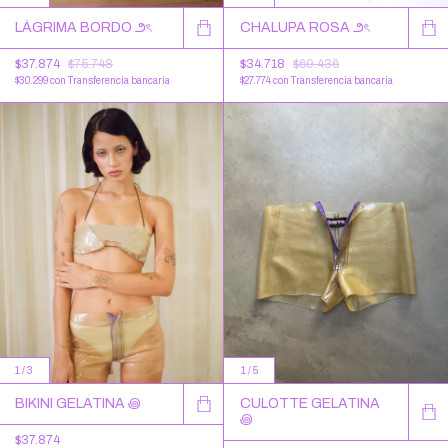
LÁGRIMA BORDO ౨ৎ
CHALUPA ROSA ౨ৎ
$37.874
$75.748
$34.718
$69.436
$30.299
con
Transferencia bancaria
$27.774
con
Transferencia bancaria
1
/
3
1
/
5
BIKINI GELATINA ꩜
CULOTTE GELATINA
꩜
$37.874