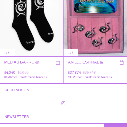
1
/
3
1
/
5
MEDIAS BARRO ꩜
ANILLO ESPIRAL ꩜
$4.040
$5.050
$37.874
$75.748
$3.232
con
Transferencia bancaria
$30.299
con
Transferencia bancaria
SEGUINOS EN
NEWSLETTER