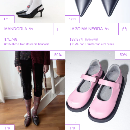
1
/
10
1
/
10
MANDORLA ౨ৎ
LÁGRIMA NEGRA ౨ৎ
$75.748
$37.874
$75.748
$60.598
con
Transferencia bancaria
$30.299
con
Transferencia bancaria
-
50
%
-
50
%
1
/
9
1
/
8