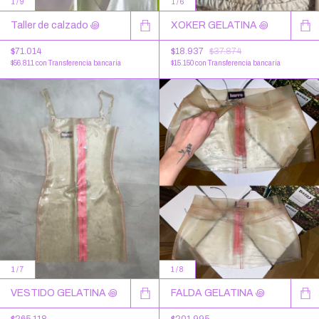
1
/
9
1
/
6
Taller de calzado ꩜
XOKER GELATINA ꩜
$71.014
$18.937
$37.874
$56.811
con
Transferencia bancaria
$15.150
con
Transferencia bancaria
1
/
7
1
/
8
VESTIDO GELATINA ꩜
FALDA GELATINA ꩜
$265.118
$201.995