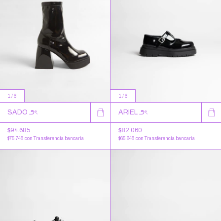
1
/
6
1
/
6
SADO ౨ৎ
ARIEL ౨ৎ
$94.685
$82.060
$75.748
con
Transferencia bancaria
$65.648
con
Transferencia bancaria