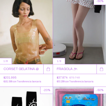
-
50
%
1
/
8
1
/
9
CORSET GELATINA ꩜
FRAGOLA ౨ৎ
$201.995
$37.874
$75.748
$161.596
con
Transferencia bancaria
$30.299
con
Transferencia bancaria
-
20
%
-
50
%