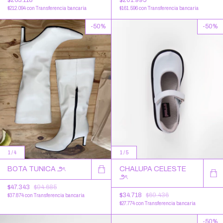
$212.094
con
Transferencia bancaria
$161.596
con
Transferencia bancaria
-
50
%
-
50
%
1
/
4
1
/
5
BOTA TUNICA ౨ৎ
CHALUPA CELESTE
౨ৎ
$47.343
$94.685
$34.718
$69.436
$37.874
con
Transferencia bancaria
$27.774
con
Transferencia bancaria
-
50
%