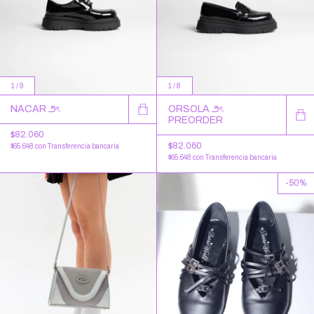
1
/
9
1
/
8
NACAR ౨ৎ
ORSOLA ౨ৎ
PREORDER
$82.060
$82.060
$65.648
con
Transferencia bancaria
$65.648
con
Transferencia bancaria
-
50
%