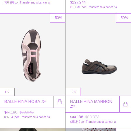
$227.244
$30.299
con
Transferencia bancaria
$181.795
con
Transferencia bancaria
-
50
%
-
50
%
1
/
7
1
/
6
BALLE RINA ROSA ౨ৎ
BALLE RINA MARRON
౨ৎ
$44.186
$88.373
$44.186
$88.373
$35.349
con
Transferencia bancaria
$35.349
con
Transferencia bancaria