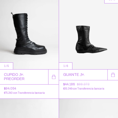
1
/
6
1
/
5
GUANTE ౨ৎ
CUPIDO ౨ৎ
PREORDER
$44.186
$88.373
$94.054
$35.349
con
Transferencia bancaria
$75.243
con
Transferencia bancaria