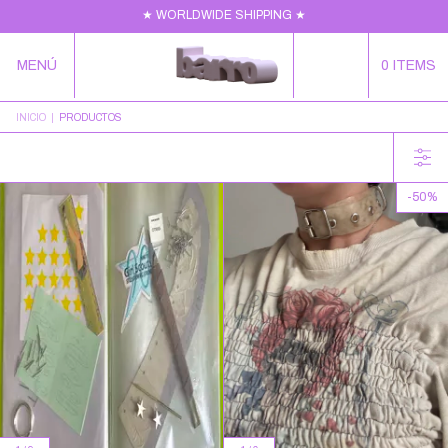
★ WORLDWIDE SHIPPING ★
MENÚ
0
ITEMS
INICIO
|
PRODUCTOS
-
50
%