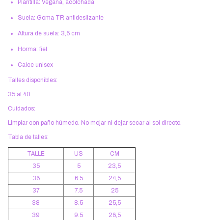
Plantilla: Vegana, acolchada
Suela: Goma TR antideslizante
Altura de suela: 3,5 cm
Horma: fiel
Calce unisex
Talles disponibles:
35 al 40
Cuidados:
Limpiar con paño húmedo. No mojar ni dejar secar al sol directo.
Tabla de talles:
TALLE
US
CM
35
5
23,5
36
6.5
24,5
37
7.5
25
38
8.5
25,5
39
9.5
26,5