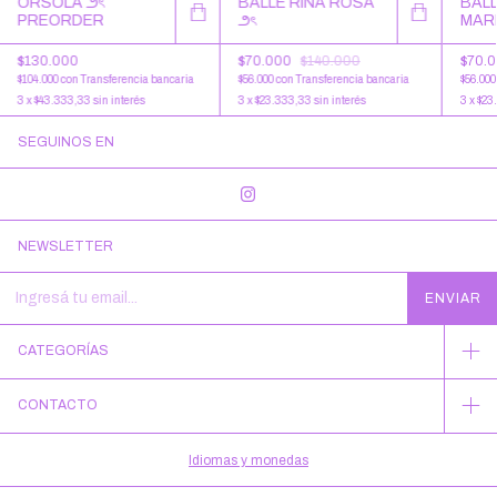
BALLE RINA ROSA
BALL
ORSOLA ౨ৎ
౨ৎ
MAR
PREORDER
$70.000
$140.000
$70.
$130.000
$56.000
con
Transferencia bancaria
$56.00
$104.000
con
Transferencia bancaria
3
x
$23.333,33
sin interés
3
x
$23
3
x
$43.333,33
sin interés
SEGUINOS EN
NEWSLETTER
CATEGORÍAS
CONTACTO
Idiomas y monedas