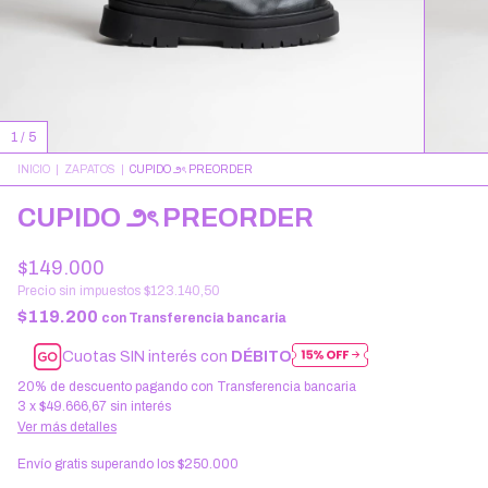
1
/
5
INICIO
|
ZAPATOS
|
CUPIDO ౨ৎ PREORDER
CUPIDO ౨ৎ PREORDER
$149.000
Precio sin impuestos
$123.140,50
$119.200
con
Transferencia bancaria
Cuotas SIN interés con
DÉBITO
20% de descuento
pagando con Transferencia bancaria
3
x
$49.666,67
sin interés
Ver más detalles
Envío gratis
superando los
$250.000