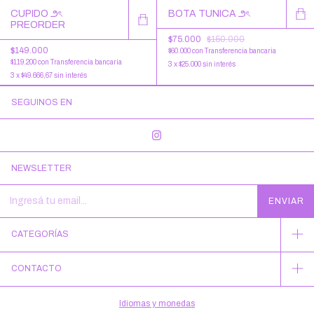
BOTA TUNICA ౨ৎ
CUPIDO ౨ৎ
PREORDER
$75.000
$150.000
$149.000
$60.000
con
Transferencia bancaria
$119.200
con
Transferencia bancaria
3
x
$25.000
sin interés
3
x
$49.666,67
sin interés
SEGUINOS EN
NEWSLETTER
CATEGORÍAS
CONTACTO
Idiomas y monedas