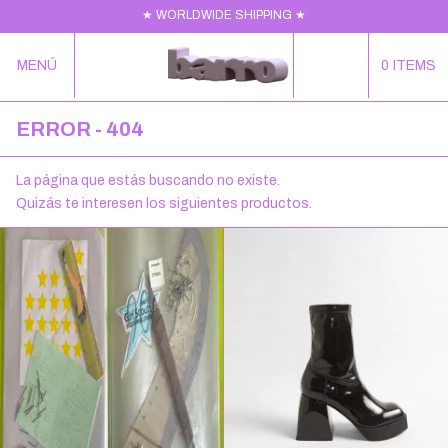
★ WORLDWIDE SHIPPING ★
MENÚ
0
ITEMS
ERROR - 404
La página que estás buscando no existe.
Quizás te interesen los siguientes productos.