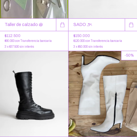
Taller de calzado ꩜
SADO ౨ৎ
$112.500
$150.000
$90.000
con
Transferencia bancaria
$120.000
con
Transferencia bancaria
3
x
$37.500
sin interés
3
x
$50.000
sin interés
-
50
%