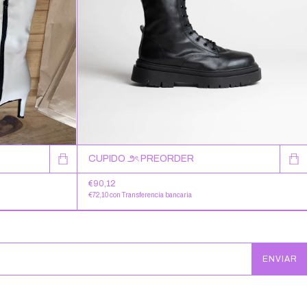
CUPIDO ౨ৎ PREORDER
€90,12
€72,10
con
Transferencia bancaria