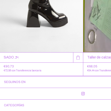
SADO ౨ৎ
Taller de calz
€90,73
€68,05
€72,58
con
Transferencia bancaria
€54,44
con
Transferen
SEGUINOS EN
CATEGORÍAS