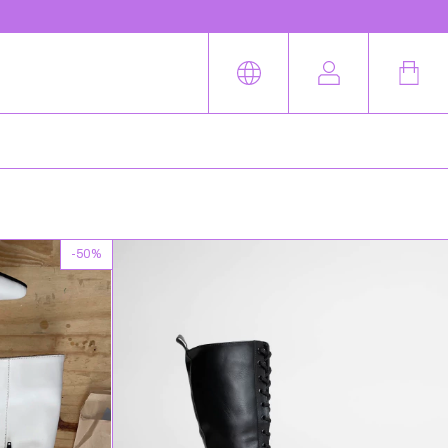
-
50
%