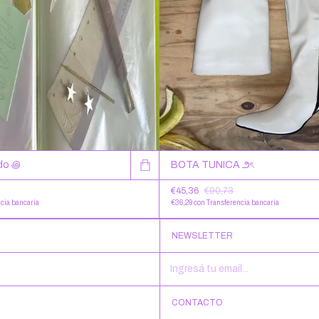
ado ꩜
BOTA TUNICA ౨ৎ
€45,36
€90,73
cia bancaria
€36,29
con
Transferencia bancaria
NEWSLETTER
CONTACTO