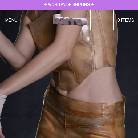
★ WORLDWIDE SHIPPING ★
MENÚ
0
ITEMS