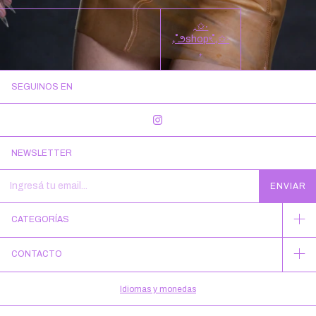
₊✩‧
₊˚౨shopৎ˚₊✩‧
₊
SEGUINOS EN
NEWSLETTER
CATEGORÍAS
CONTACTO
Idiomas y monedas