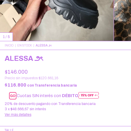
1
/
5
INICIO
|
EN STOCK
|
ALESSA ౨ৎ
ALESSA ౨ৎ
$146.000
Precio sin impuestos
$120.661,16
$116.800
con
Transferencia bancaria
Cuotas SIN interés con
DÉBITO
20% de descuento
pagando con Transferencia bancaria
3
x
$48.666,67
sin interés
Ver más detalles
TALLE