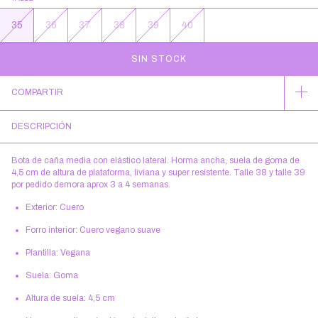
35
36
37
38
39
40
COMPARTIR
DESCRIPCIÓN
Bota de caña media con elástico lateral. Horma ancha, suela de goma de
4,5 cm de altura de plataforma, liviana y super resistente. Talle 38 y talle 39
por pedido demora aprox 3 a 4 semanas.
Exterior: Cuero
Forro interior: Cuero vegano suave
Plantilla: Vegana
Suela: Goma
Altura de suela: 4,5 cm