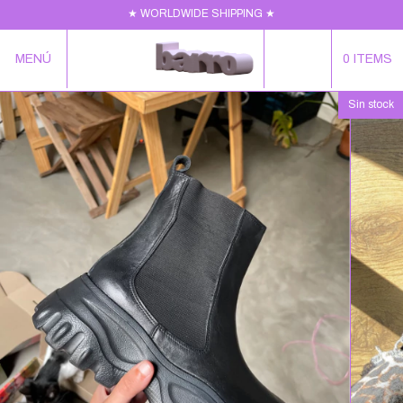
★ WORLDWIDE SHIPPING ★
MENÚ
0
ITEMS
Sin stock