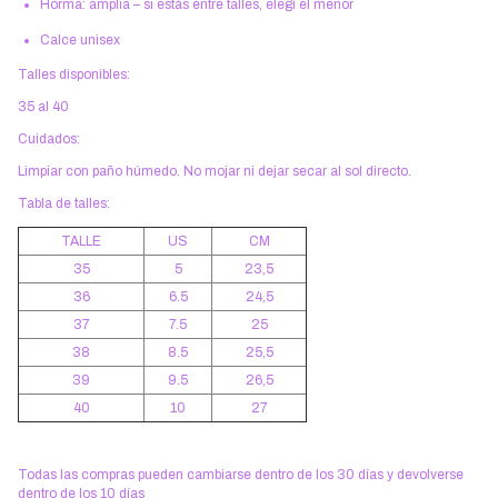
Horma: amplia – si estás entre talles, elegí el menor
Calce unisex
Talles disponibles:
35 al 40
Cuidados:
Limpiar con paño húmedo. No mojar ni dejar secar al sol directo.
Tabla de talles:
TALLE
US
CM
35
5
23,5
36
6.5
24,5
37
7.5
25
38
8.5
25,5
39
9.5
26,5
40
10
27
Todas las compras pueden cambiarse dentro de los 30 días y devolverse
dentro de los 10 días