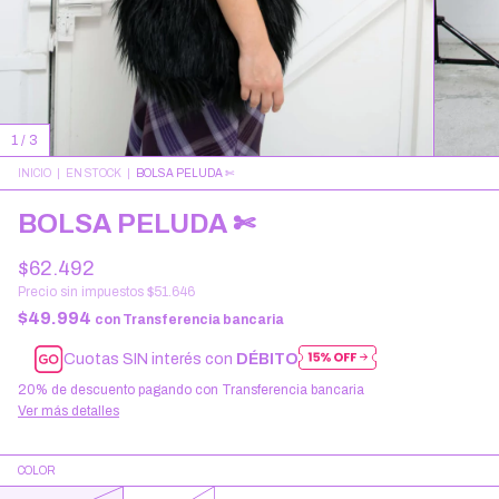
1
/
3
INICIO
|
EN STOCK
|
BOLSA PELUDA ✄
BOLSA PELUDA ✄
$62.492
Precio sin impuestos
$51.646
$49.994
con
Transferencia bancaria
Cuotas SIN interés con
DÉBITO
20% de descuento
pagando con Transferencia bancaria
Ver más detalles
COLOR