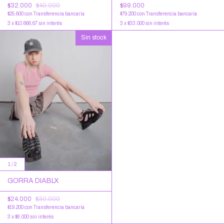
$32.000
$40.000
$99.000
$25.600
con
Transferencia bancaria
$79.200
con
Transferencia bancaria
3
x
$10.666,67
sin interés
3
x
$33.000
sin interés
Sin stock
1
/
2
GORRA DIABLX
$24.000
$30.000
$19.200
con
Transferencia bancaria
3
x
$8.000
sin interés