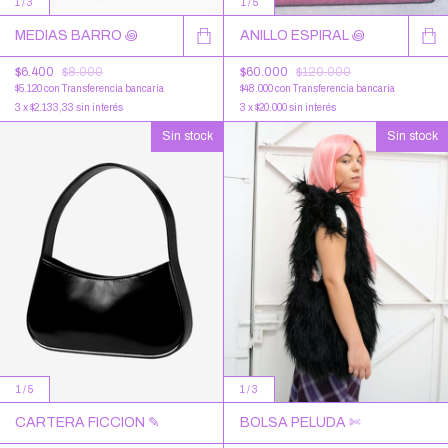
1
/
3
1
/
5
MEDIAS BARRO ꩜
ANILLO ESPIRAL ꩜
$6.400
$8.000
$60.000
$120.000
$5.120
con
Transferencia bancaria
$48.000
con
Transferencia bancaria
3
x
$2.133,33
sin interés
3
x
$20.000
sin interés
Sin stock
Sin stock
1
/
5
1
/
3
CARTERA FICCION ✎
BOLSA PELUDA ✄