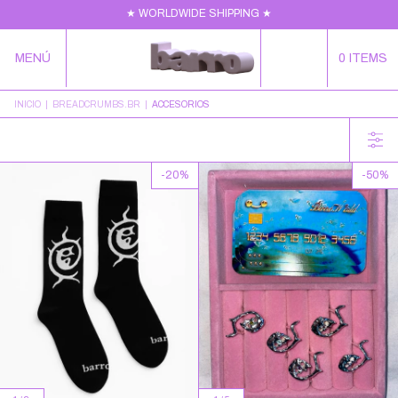
★ WORLDWIDE SHIPPING ★
MENÚ
0
ITEMS
INICIO
|
BREADCRUMBS.BR
|
ACCESORIOS
-
20
%
-
50
%